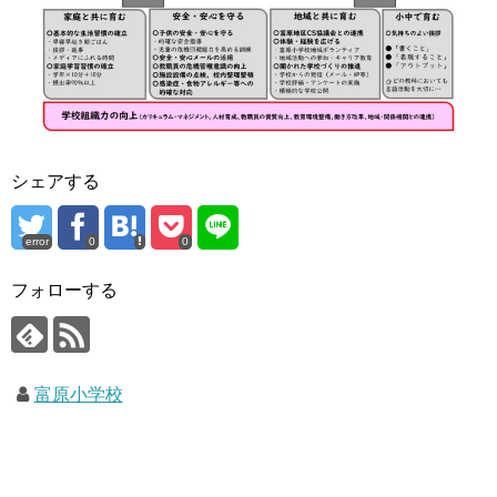
シェアする
error
0
0
フォローする
富原小学校